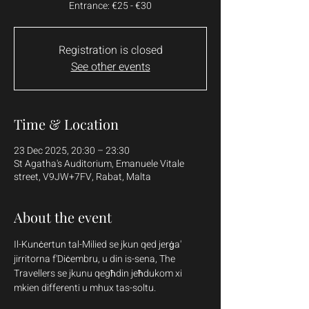
Entrance: €25 - €30
Registration is closed
See other events
Time & Location
23 Dec 2025, 20:30 – 23:30
St Agatha's Auditorium, Emanuele Vitale
street, V9JW+7FV, Rabat, Malta
About the event
Il-Kunċertun tal-Milied se jkun qed jerġa' 
jirritorna f'Diċembru, u din is-sena, The 
Travellers se jkunu qegħdin jeħdukom xi 
mkien differenti u mhux tas-soltu.