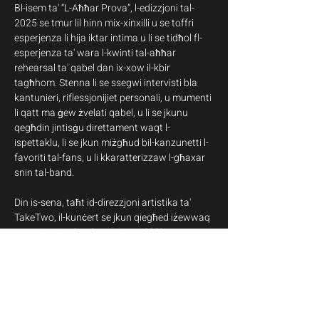
Bl-isem ta' “L-Aħħar Prova”, l-edizzjoni tal-
2025 se tmur lil hinn mix-xinxilli u se toffri 
esperjenza li hija iktar intima u li se tidħol fl-
esperjenza ta' wara l-kwinti tal-aħħar 
rehearsal ta' qabel dan ix-xow il-kbir 
tagħhom. Stenna li se ssegwi intervisti bla 
kantunieri, riflessjonijiet personali, u mumenti 
li qatt ma ġew żvelati qabel, u li se jkunu 
qegħdin jintisġu direttament waqt l-
ispettaklu, li se jkun miżgħud bil-kanzunetti l-
favoriti tal-fans, u li kkaratterizzaw l-għaxar 
snin tal-band.
Din is-sena, taħt id-direzzjoni artistika ta' 
TakeTwo, il-kunċert se jkun qiegħed iżewwaq 
emozzjonijiet krudi, staging tal-blih, u 
enerġija akkoljenti li bis-saħħa tagħhom, Il-
Kunċertun sar sinonimu mal-istaġun. 
Għalhekk, sew jekk ġej biex tisma' l-mużika, u 
sew jekk biex tissieħeb magħna fl-ispirtu 
festiv tal-Milied, mela din hija l-attività 