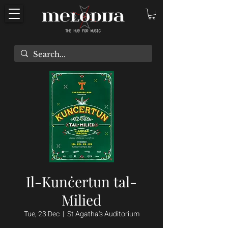
Il-Kunċertun tal-
Milied
Tue, 23 Dec
  |  
St Agatha's Auditorium